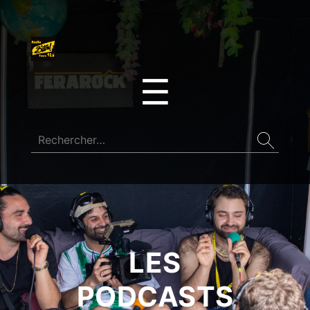
☰
LES
PODCASTS