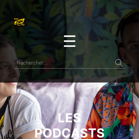
☰
LES
PODCASTS