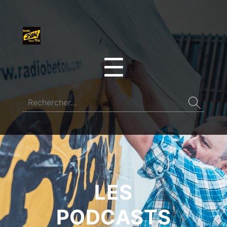
☰
LES
PODCASTS