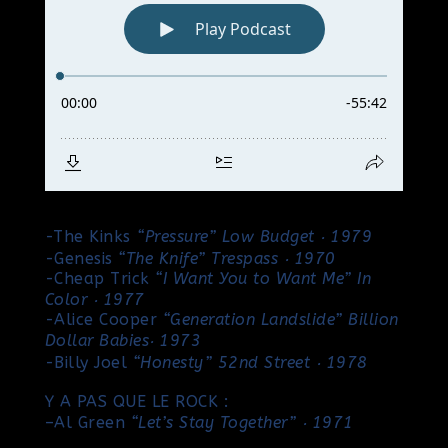
-The Kinks
“Pressure” Low Budget ‧ 1979
-Genesis
“The Knife”
Trespass ‧ 1970
-Cheap Trick
“I Want You to Want Me” In
Color ‧ 1977
-Alice Cooper
“Generation Landslide” Billion
Dollar Babies‧ 1973
-Billy Joel
“Honesty” 52nd Street ‧ 1978
Y A PAS QUE LE ROCK :
–
Al Green
“Let’s Stay Together” ‧ 1971