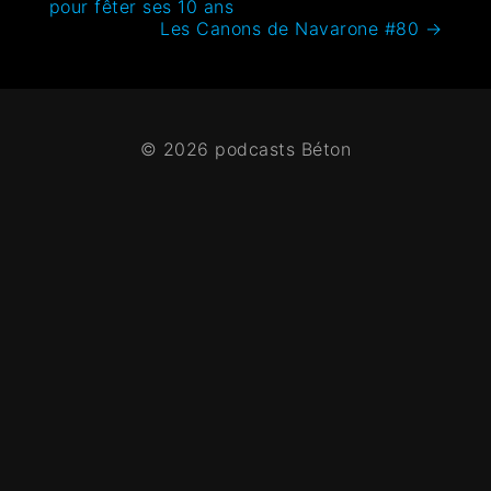
pour fêter ses 10 ans
Les Canons de Navarone #80
→
© 2026 podcasts Béton