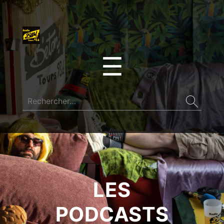
☰
LES
PODCASTS