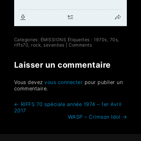
Categories:
ÉMISSIONS
Étiquettes :
1970s
,
70s
,
riffs70
,
rock
,
seventies
|
Comments
Laisser un commentaire
Vous devez
vous connecter
pour publier un
commentaire.
←
RIFFS 70 spéciale année 1974 – 1er Avril
2017
WASP – Crimson Idol
→