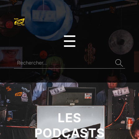
☰
LES
PODCASTS