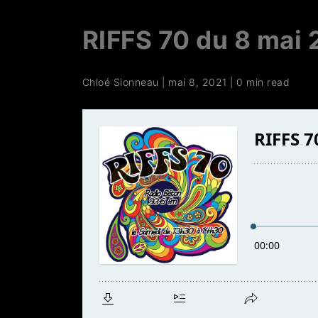
RIFFS 70 du 8 mai 
Chloé Sionneau
|
mai 8, 2021
|
0 min read