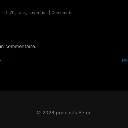
,
riffs70
,
rock
,
seventies
|
Comments
un commentaire.
y
RI
© 2026 podcasts Béton