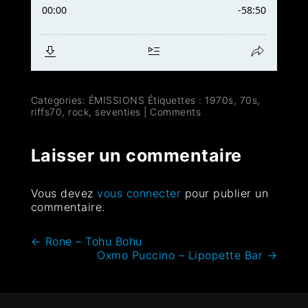
Categories:
ÉMISSIONS
Étiquettes :
1970s
,
70s
,
riffs70
,
rock
,
seventies
|
Comments
Laisser un commentaire
Vous devez
vous connecter
pour publier un
commentaire.
←
Rone – Tohu Bohu
Oxmo Puccino – Lipopette Bar
→