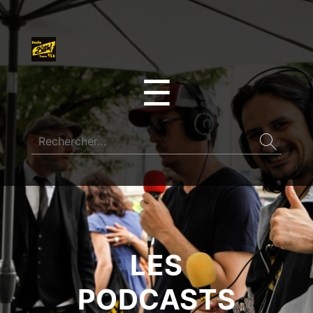
☰
LES
PODCASTS