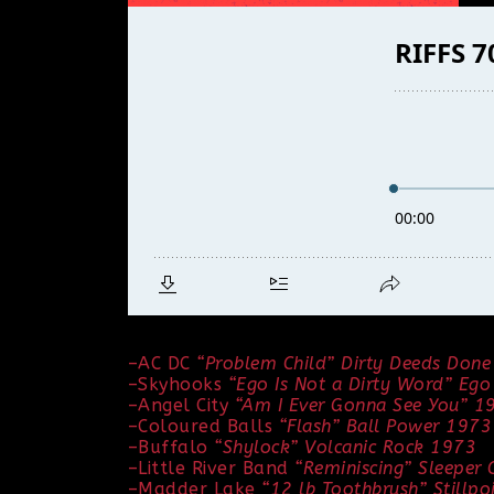
–
AC DC
“Problem Child”
Dirty Deeds Done
–
Skyhooks
“Ego Is Not a Dirty Word”
Ego
–
Angel City
“Am I Ever Gonna See You” 1
–
Coloured Balls
“Flash” Ball Power 1973
–
Buffalo
“Shylock”
Volcanic Rock 1973
–
Little River Band
“Reminiscing” Sleeper
–
Madder Lake
“12 lb Toothbrush”
Stillp