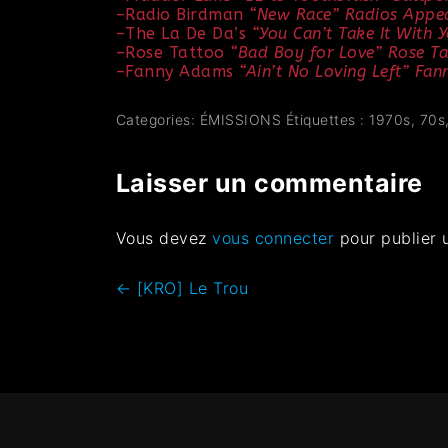
–
Radio Birdman
“New Race”
Radios Appe
–
The La De Da’s
“You Can’t Take It With 
–
Rose Tattoo
“Bad Boy for Love” Rose T
–
Fanny Adams
“Ain’t No Loving Left” F
Categories:
ÉMISSIONS
Étiquettes :
1970s
,
70s
Laisser un commentaire
Vous devez
vous connecter
pour publier 
←
[KRO] Le Trou