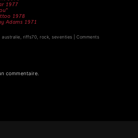
ar 1977
You”
attoo 1978
anny Adams 1971
,
australie
,
riffs70
,
rock
,
seventies
|
Comments
un commentaire.