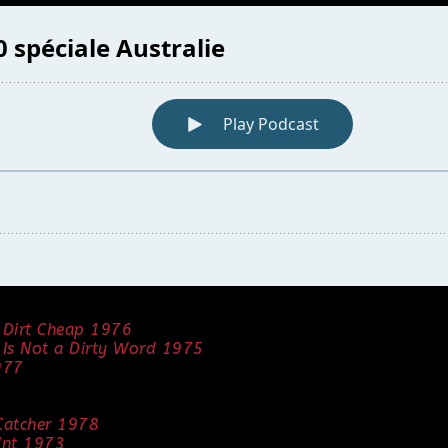
 Dirt Cheap 1976
 Is Not a Dirty Word 1975
977
 Catcher 1978
oint 1973