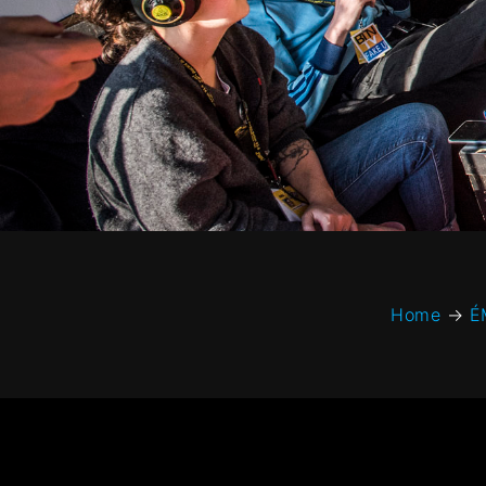
Home
→
É