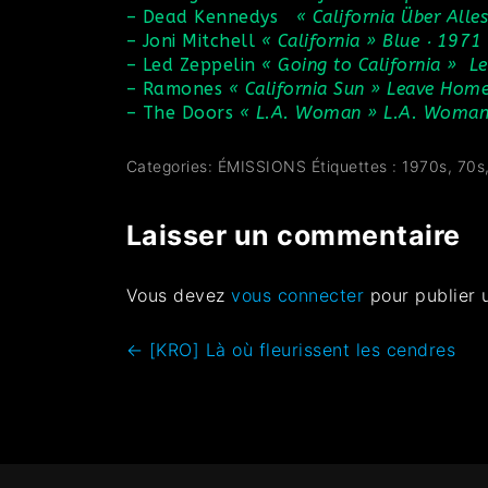
–
Dead Kennedys
« California Über Alle
–
Joni Mitchell
« California » Blue ‧ 1971
–
Led Zeppelin
« Going to California » L
–
Ramones
« California Sun » Leave Hom
–
The Doors
« L.A. Woman » L.A. Woman
Categories:
ÉMISSIONS
Étiquettes :
1970s
,
70s
Laisser un commentaire
Vous devez
vous connecter
pour publier 
←
[KRO] Là où fleurissent les cendres