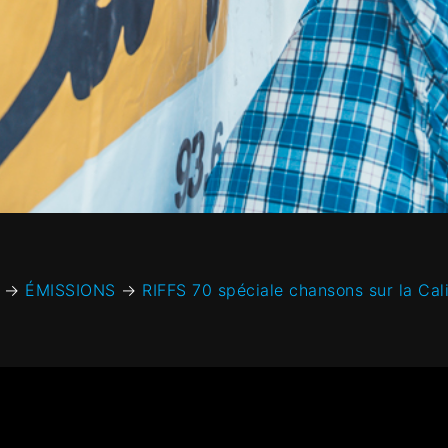
→
ÉMISSIONS
→
RIFFS 70 spéciale chansons sur la Cali