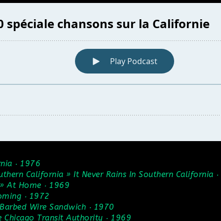
rnia ‧ 1976
uthern California » It Never Rains In Southern California 
e » At Home ‧ 1969
coming ‧ 1972
 Barbed Wire Sandwich ‧ 1970
e Chicago Transit Authority ‧ 1969