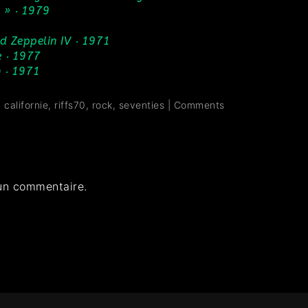
s » ‧ 1979
ed Zeppelin IV ‧ 1971
e ‧ 1977
 ‧ 1971
,
californie
,
riffs70
,
rock
,
seventies
|
Comments
un commentaire.