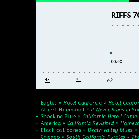
–
Eagles
« Hotel California » Hotel Califo
–
Albert Hammond
« It Never Rains In So
–
Shocking Blue
«
California Here I Com
–
America
«
California Revisited » Home
–
Black cat bones
«
Death valley blues »
–
Chicago
«
South California Purples » Th