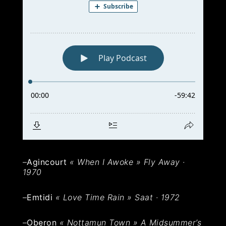
–
Agincourt
« When I Awoke » Fly Away ·
1970
–
Emtidi
« Love Time Rain » Saat · 1972
–
Oberon
« Nottamun Town » A Midsummer’s