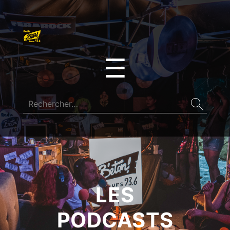
☰
LES
PODCASTS