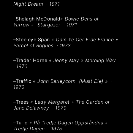
Night Dream · 1971
–
Shelagh McDonald
« Dowie Dens of
Yarrow » Stargazer · 1971
–
Steeleye Span
« Cam Ye Oer Frae France »
Parcel of Rogues · 1973
–
Trader Horne
« Jenny May » Morning Way
· 1970
–
Traffic
« John Barleycorn (Must Die) » ·
1970
–
Trees
« Lady Margaret » The Garden of
Jane Delawney · 1970
–
Turid
« På Tredje Dagen Uppståndna »
Tredje Dagen · 1975