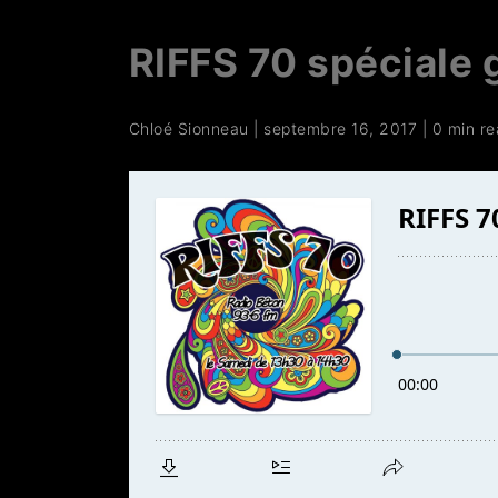
RIFFS 70 spéciale
Chloé Sionneau
|
septembre 16, 2017
|
0 min r