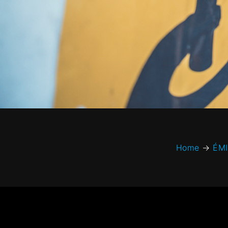
Home
→
ÉM