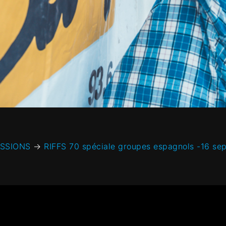
ISSIONS
→
RIFFS 70 spéciale groupes espagnols -16 se