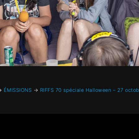
→
ÉMISSIONS
→
RIFFS 70 spéciale Halloween – ‎27 ‎octob