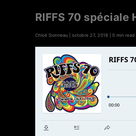
RIFFS 70 spéciale H
Chloé Sionneau
|
octobre 27, 2018
|
0 min read