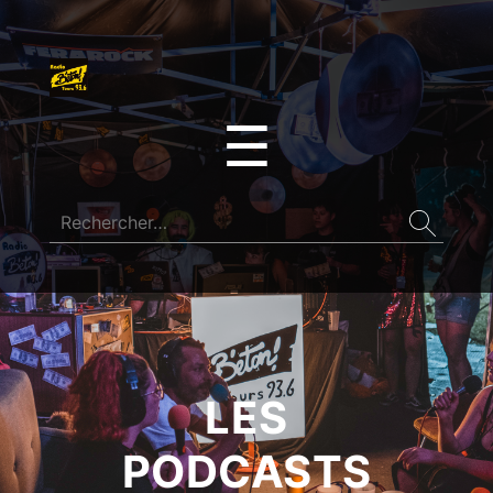
☰
LES
PODCASTS