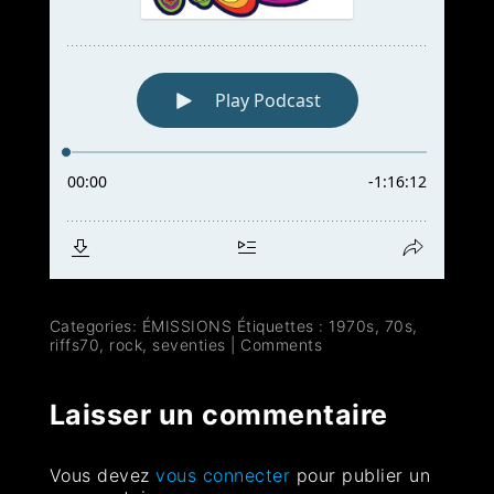
Categories:
ÉMISSIONS
Étiquettes :
1970s
,
70s
,
riffs70
,
rock
,
seventies
|
Comments
Laisser un commentaire
Vous devez
vous connecter
pour publier un