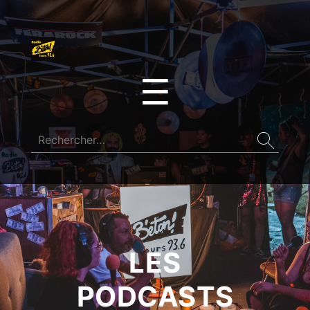
☰
LES
PODCASTS