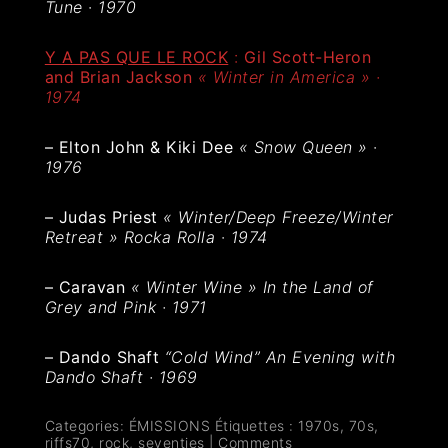
Tune
·
1970
Y A PAS QUE LE ROCK
:
Gil Scott-Heron
and Brian Jackson
« Winter in America » ·
1974
– Elton John & Kiki Dee
« Snow Queen »
·
1976
– Judas Priest
« Winter/Deep Freeze/Winter
Retreat » Rocka Rolla
·
1974
– Caravan
« Winter Wine » In the Land of
Grey and Pink
·
1971
–
Dando Shaft
“Cold Wind”
An Evening with
Dando Shaft
·
1969
Categories:
ÉMISSIONS
Étiquettes :
1970s
,
70s
,
riffs70
,
rock
,
seventies
|
Comments