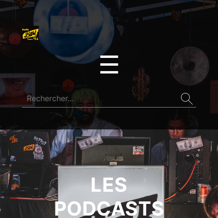
☰
LES
PODCASTS