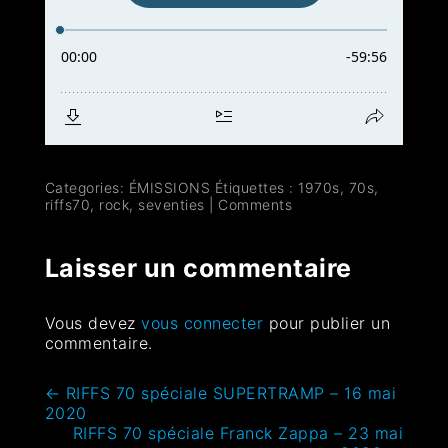
Categories:
ÉMISSIONS
Étiquettes :
1970s
,
70s
,
riffs70
,
rock
,
seventies
|
Comments
Laisser un commentaire
Vous devez
vous connecter
pour publier un
commentaire.
←
RIFFS 70 spéciale SUPERTRAMP – ‎16 ‎mai
‎2020
RIFFS 70 spéciale Franck Zappa – 23 mai