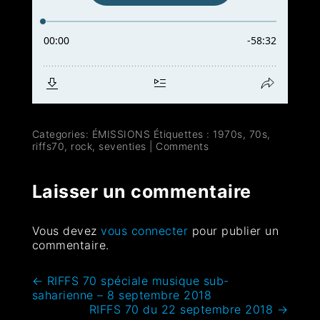
Categories:
ÉMISSIONS
Étiquettes :
1970s
,
70s
,
riffs70
,
rock
,
seventies
|
Comments
Laisser un commentaire
Vous devez
vous connecter
pour publier un
commentaire.
←
RIFFS 70 spéciale musique sub-
saharienne – 8 septembre 2018
RIFFS 70 du 22 septembre 2018
→