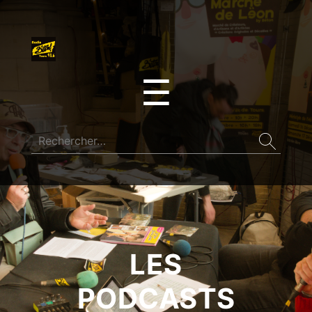
☰
LES
PODCASTS