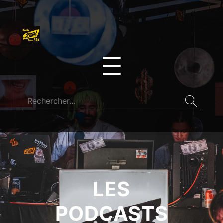
☰
LES
PODCASTS