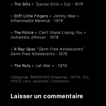
– The Slits
« Typical Girls » Cut ∙ 1979
– Stiff Little Fingers
« Johnny Was »
Inflammable Material ∙ 1979
– The Police
« Can’t Stand Losing You »
Outlandos d’Amour ∙ 1978
– X-Ray Spex
“Germ Free Adolescents”
Germ Free Adolescents ∙ 1978
– The Ruts
« Jah War » ∙ 1979
Categories:
ÉMISSIONS
Étiquettes :
1970s
,
70s
,
riffs70
,
rock
,
seventies
|
Comments
Laisser un commentaire