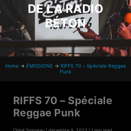
DE LA RADIO
BÉTON
Home
→
ÉMISSIONS
→
RIFFS 70 – Spéciale Reggae
Punk
RIFFS 70 – Spéciale
Reggae Punk
Chloé Sionneau
|
décembre 9, 2023
|
1 min read