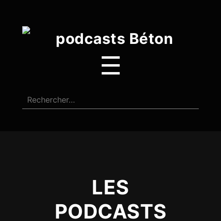
☰
LES
PODCASTS