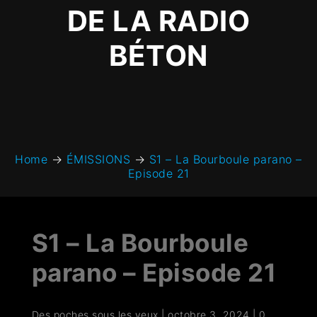
DE LA RADIO
BÉTON
Home
→
ÉMISSIONS
→
S1 – La Bourboule parano –
Episode 21
S1 – La Bourboule
parano – Episode 21
Des poches sous les yeux
|
octobre 3, 2024
|
0