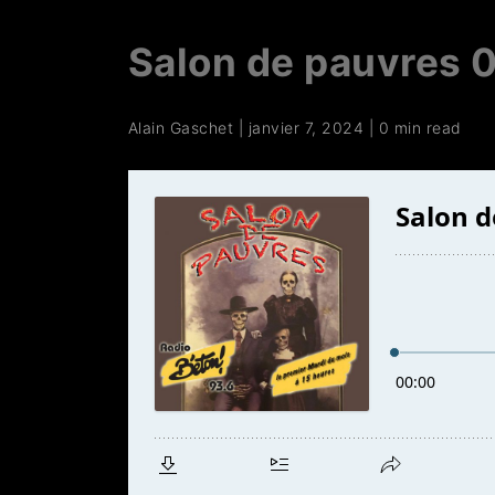
Salon de pauvres 
Alain Gaschet
|
janvier 7, 2024
|
0 min read