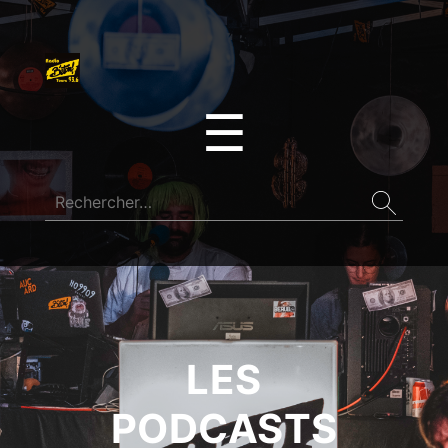
☰
LES
PODCASTS