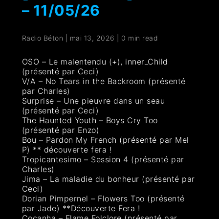
– 11/05/26
Radio Béton
|
mai 13, 2026
|
0 min read
OSO – Le malentendu (+), inner_Child
(présenté par Ceci)
V/A – No Tears in the Backroom (présenté
par Charles)
Surprise – Une pieuvre dans un seau
(présenté par Ceci)
The Haunted Youth – Boys Cry Too
(présenté par Enzo)
Bou – Pardon My French (présenté par Mel
P) ** découverte fera !
Tropicantesimo – Session 4 (présenté par
Charles)
Jima – La maladie du bonheur (présenté par
Ceci)
Dorian Pimpernel – Flowers Too (présenté
par Jade) **Découverte Fera !
Cocanha – Flame Folclore (présenté par