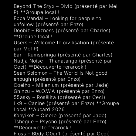
Beyond The Styx – Divid (présenté par Mel
P) **Groupe local !
Ecca Vandal – Looking for people to
unfollow (présenté par Enzo)
Doobiz – Bizness (présenté par Charles)
**Groupe local !
Users – Welcome to civilisation (présenté
par Mel P)
Ear – Rumspringa (présenté par Charles)
Nadja Noise – Thanatango (présenté par
Ceci) **Découverte ferarock !
Sean Solomon – The World Is Not good
enough (présenté par Enzo)
Coelho – Millenium (présenté par Jade)
Ghinzu – W.O.W.A (présenté par Enzo)
55asky – Rösëlitä (présenté par Ceci)
Lk9 – Canine (présenté par Enzo) **Groupe
Local **Aucard 2026
Konyikeh – Cinere (présenté par Jade)
Tshegue – Psycho (présenté par Enzo)
**Découverte ferarock !
Floss – B0dy C0un1 (présenté par Ceci)