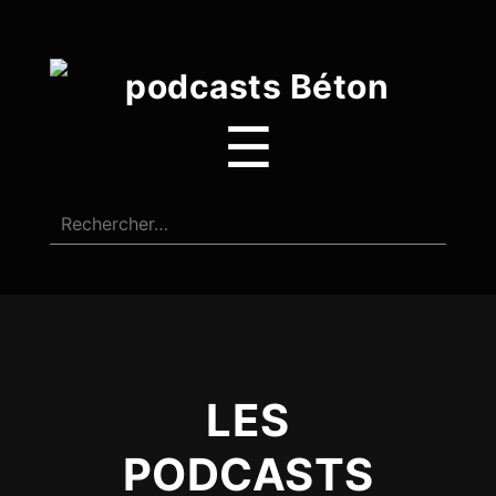
☰
LES
PODCASTS