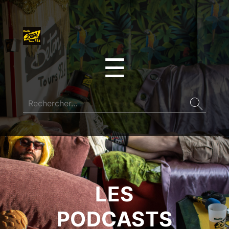
☰
LES
PODCASTS