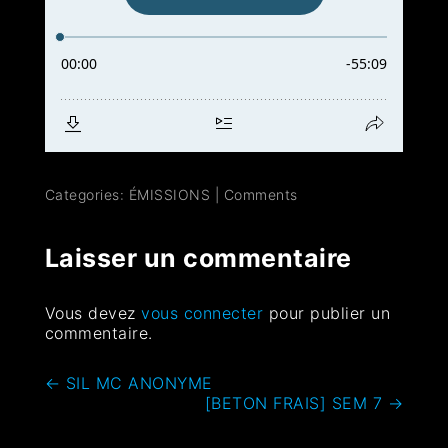
Categories:
ÉMISSIONS
|
Comments
Laisser un commentaire
Vous devez
vous connecter
pour publier un
commentaire.
←
SIL MC ANONYME
[BETON FRAIS] SEM 7
→