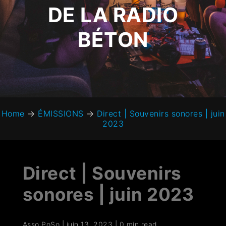
DE LA RADIO
BÉTON
Home
→
ÉMISSIONS
→
Direct | Souvenirs sonores | juin
2023
Direct | Souvenirs
sonores | juin 2023
Asso PoSo
|
juin 13, 2023
|
0 min read