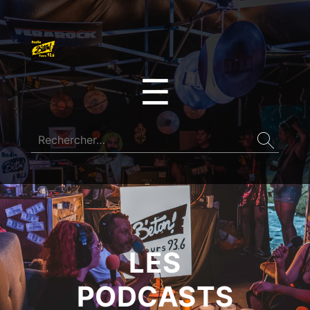
☰
LES
PODCASTS