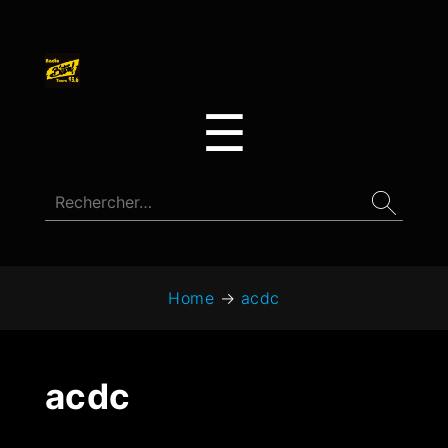
☰
Home
→
acdc
acdc