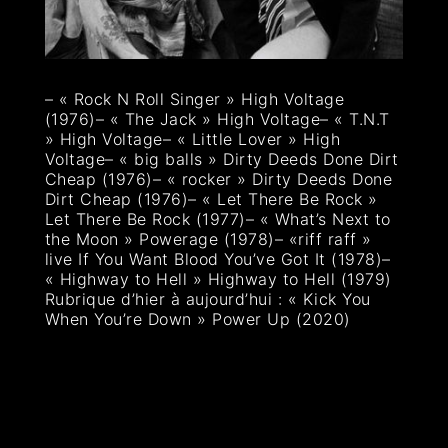
– « Rock N Roll Singer » High Voltage
(1976)– « The Jack » High Voltage– « T.N.T
» High Voltage– « Little Lover » High
Voltage– « big balls » Dirty Deeds Done Dirt
Cheap (1976)– « rocker » Dirty Deeds Done
Dirt Cheap (1976)– « Let There Be Rock »
Let There Be Rock (1977)– « What’s Next to
the Moon » Powerage (1978)– «riff raff »
live If You Want Blood You’ve Got It (1978)–
« Highway to Hell » Highway to Hell (1979)
Rubrique d’hier à aujourd’hui : « Kick You
When You’re Down » Power Up (2020)