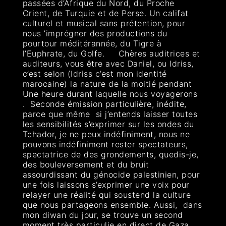
passées d’Afrique du Nord, du Proche
Orient, de Turquie et de Perse. Un califat
culturel et musical sans prétention, pour
nous ’imprégner des productions du
pourtour méditérannée, du Tigre à
l’Euphrate, du Golfe. Chères auditrices et
auditeurs, vous être avec Daniel, ou Idriss,
c’est selon (Idriss c’est mon identité
marocaine) la nature de la moitié pendant
Une heure durant laquelle nous voyagerons
. Seconde émission particulière, inédite,
parce que même si j’entends laisser toutes
les sensibilités s’exprimer sur les ondes du
Tchador, je ne peux indéfiniment, nous ne
pouvons indéfiniment rester spectateurs,
spectatrice de des grondements, quedis-je,
des bouleversement et du bruit
assourdissant du génocide palestinien, pour
une fois laissons s’exprimer une voix pour
relayer une réalité qui soustend la culture
que nous partageons ensemble. Aussi, dans
mon diwan du jour, se trouve un second
moment très particulie en direct de Gaza