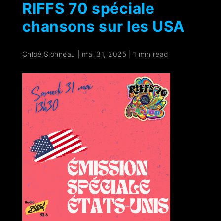
RIFFS 70 spéciale
chansons sur les USA
Chloé Sionneau
|
mai 31, 2025
|
1 min read