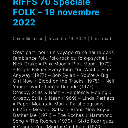
RIFFS 70 Spéciale
FOLK – 19 novembre
2022
Chloé Sionneau
|
novembre 19, 2022
|
1 min read
C’est parti pour un voyage d’une heure dans
l’ambiance folk, folk-rock ou folk-psyché ! –
Nick Drake « Pink Moon » Pink Moon (1972)
– Rogér Fakhr« Everything You Want » Fine
Anyway (1977) – Bob Dylan « You’re A Big
Girl Now » Blood on the Tracks (1975) – Neil
Young «winterlong » Decade (1977) –
Crosby, Stills & Nash « Helplessly Hoping »
Crosby, Stills & Nash (1969) – Linda Perhacs
« Paper Mountain Man » Parallelograms
(1970) – Melanie Safka « Brand New Key »
Gather Me (1971) – The Roches « Hammond
Song » The Roches (1979) – Sixto Rodriguez
« Crucify Your Mind » Cold Fact (1970) –