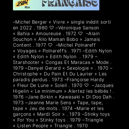
–Michel Berger « Vivre » single inédit sorti
en 2022 . 1980 ♡ –Véronique Sanson
« Bahia » Amoureuse . 1972 ♡ –Alain
Souchon « Allo Maman Bobo » Jamais
Content . 1977 ♡ –Michel Polnareff
« Voyages » Polnareff’s . 1971 –Edith Nylon
« Edith Nylon » Edith Nylon . 1979 –
Starshooter « Congas Et Maracas » Mode .
1979 –Danyel Gerard « Sexologie » . 1970 –
Christophe « Du Pain Et Du Laurier » Les
paradis perdus . 1973 –Françoise Hardy
« Fleur De Lune » Soleil . 1970 ♡ –Jacques
Higelin « Le minimum » Alertez les bébés ! .
1976 –Jane Birkin « Kawasaki » Di Doo Dah .
1973 –Jeanne Marie Sens « Tape, tape,
tape » Jeu de mots . 1974 –Marie et les
garçons « Mardi Soir » . 1979 –Stinky toys
« For You » Stinky toys . 1979 –Triangle
« Listen People » Triangle . 1970