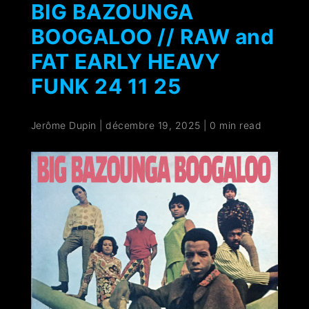
BIG BAZOUNGA
BOOGALOO // RAW and
FAT EARLY HEAVY
FUNK 24 11 25
Jerôme Dupin
|
décembre 19, 2025
|
0 min read