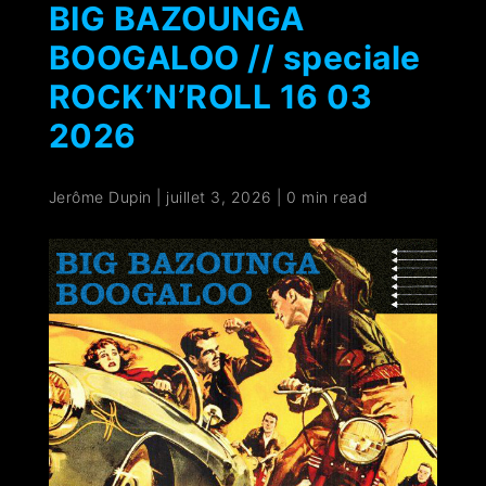
BIG BAZOUNGA
BOOGALOO // speciale
ROCK’N’ROLL 16 03
2026
Jerôme Dupin
|
juillet 3, 2026
|
0 min read