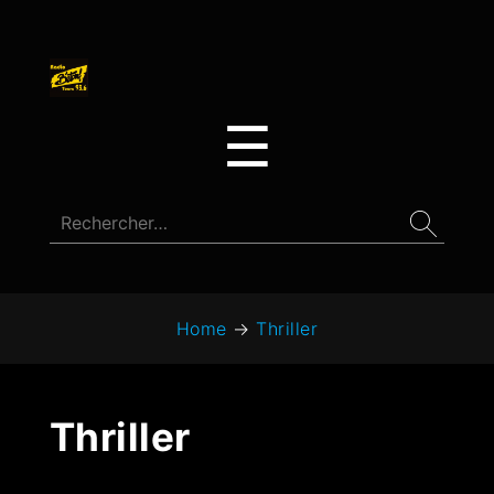
☰
Home
→
Thriller
Thriller