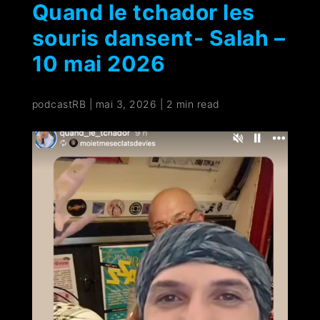
Quand le tchador les
souris dansent- Salah –
10 mai 2026
podcastRB
|
mai 3, 2026
|
2 min read