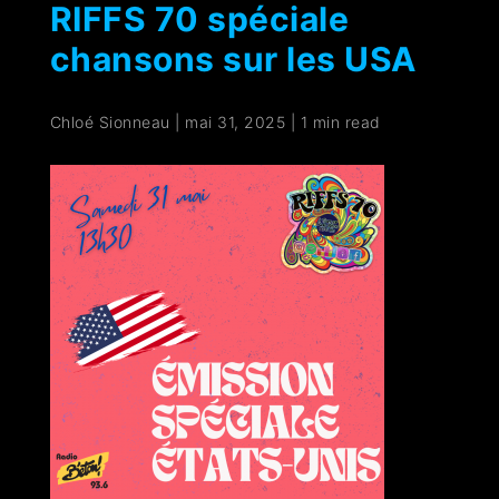
RIFFS 70 spéciale
chansons sur les USA
Chloé Sionneau
|
mai 31, 2025
|
1 min read