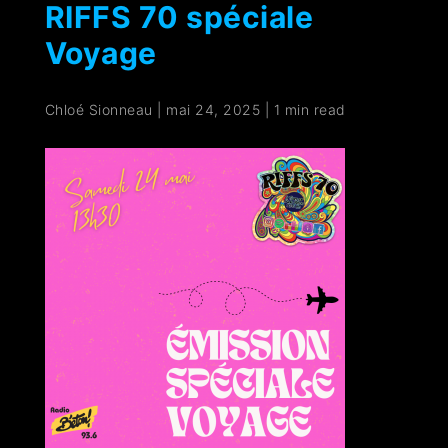
RIFFS 70 spéciale
Voyage
Chloé Sionneau
|
mai 24, 2025
|
1 min read