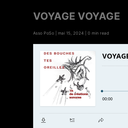
VOYAGE VOYAGE
Asso PoSo
|
mai 15, 2024
|
0 min read