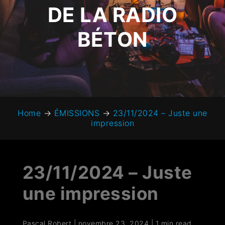
DE LA RADIO
BÉTON
Home
→
ÉMISSIONS
→
23/11/2024 – Juste une
impression
23/11/2024 – Juste
une impression
Pascal Robert
|
novembre 23, 2024
|
1 min read