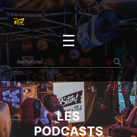
☰
LES
PODCASTS