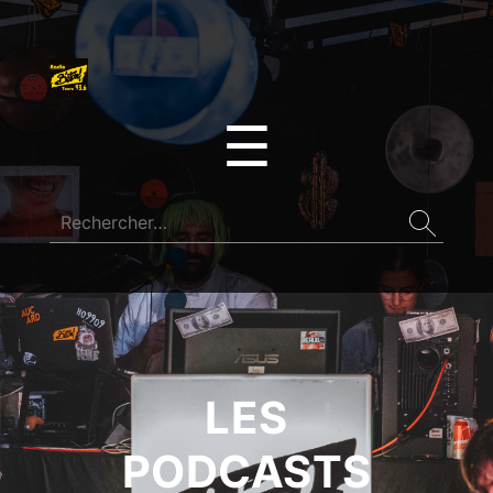
☰
LES
PODCASTS