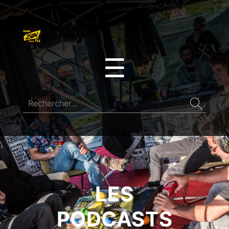
☰
LES
PODCASTS