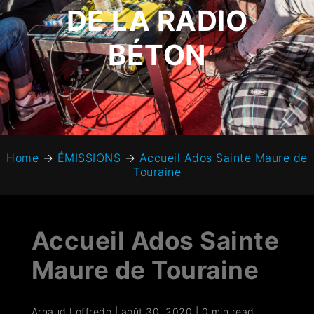
DE LA RADIO
BÉTON
Home
→
ÉMISSIONS
→
Accueil Ados Sainte Maure de
Touraine
Accueil Ados Sainte
Maure de Touraine
Arnaud Loffredo
|
août 30, 2020
|
0 min read