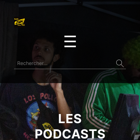
☰
LES
PODCASTS