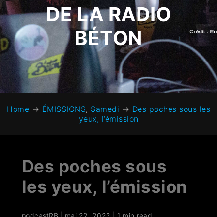
DE LA RADIO
BÉTON
Home
→
ÉMISSIONS
,
Samedi
→
Des poches sous les
yeux, l’émission
Des poches sous
les yeux, l’émission
podcastRB
|
mai 22, 2022
|
1 min read