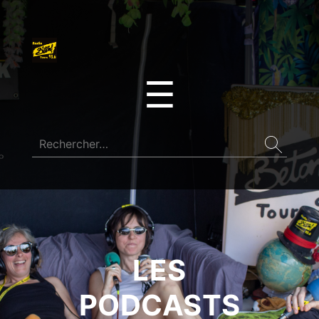
☰
LES
PODCASTS