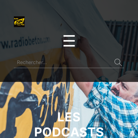
☰
LES
PODCASTS