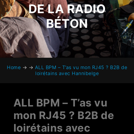
DE LA RADIO
BÉTON
Home
→
→
ALL BPM – T’as vu mon RJ45 ? B2B de
loirétains avec Hannibelge
ALL BPM – T’as vu
mon RJ45 ? B2B de
loirétains avec