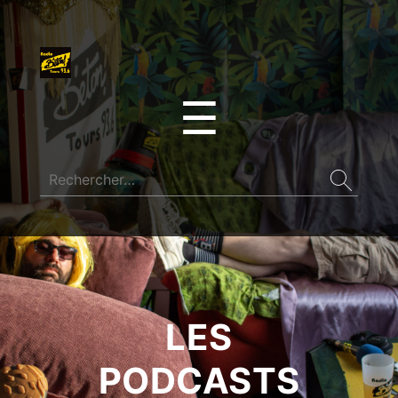
☰
LES
PODCASTS