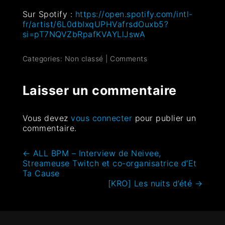
Sur Spotify :
https://open.spotify.com/intl-
fr/artist/6L0dbIxqUPHVafrsdOuxb5?
si=pT7NQVZbRpafKVAYLlJswA
Categories: Non classé
|
Comments
Laisser un commentaire
Vous devez
vous connecter
pour publier un
commentaire.
←
ALL BPM – Interview de Neivee,
Streameuse Twitch et co-organisatrice d’Et
Ta Cause
[KRO] Les nuits d’été
→