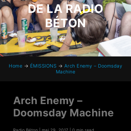
DE LA RADIO
BÉTON
Home
→
ÉMISSIONS
→
Arch Enemy – Doomsday
Machine
Arch Enemy –
Doomsday Machine
Radio Béton
|
mai 29, 2017
|
0 min read