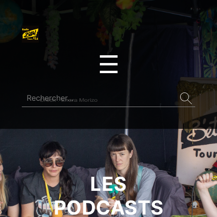
☰
LES
PODCASTS