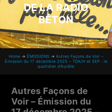
DE LA RADIO
BÉTON
Home
→
ÉMISSIONS
→
Autres Façons de Voir –
Émission du 17 décembre 2025 – TDA/H et SEP : le
quotidien d’Aurélie
Autres Façons de
Voir – Émission du
17 décembre 2025 –