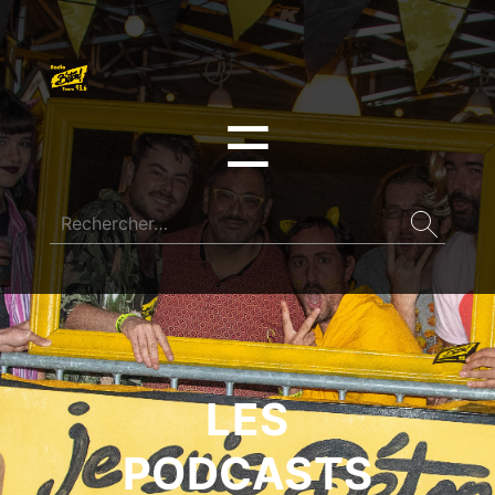
☰
LES
PODCASTS