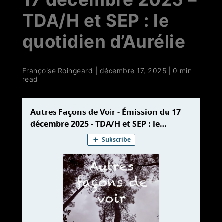
TDA/H et SEP : le
quotidien d’Aurélie
Françoise Roingeard
|
décembre 17, 2025
|
0 min
read