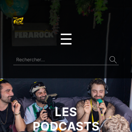
☰
LES
PODCASTS