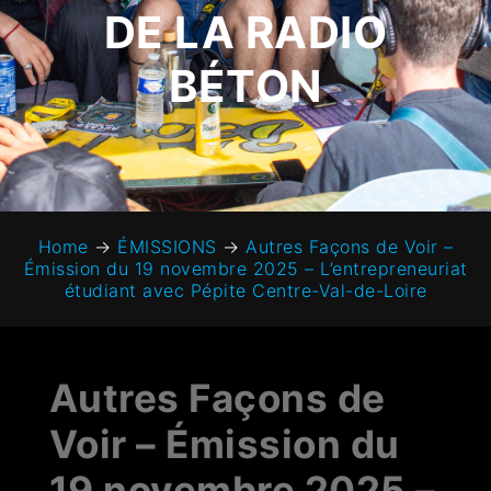
DE LA RADIO
BÉTON
Home
→
ÉMISSIONS
→
Autres Façons de Voir –
Émission du 19 novembre 2025 – L’entrepreneuriat
étudiant avec Pépite Centre-Val-de-Loire
Autres Façons de
Voir – Émission du
19 novembre 2025 –