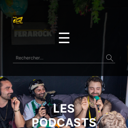
☰
LES
PODCASTS