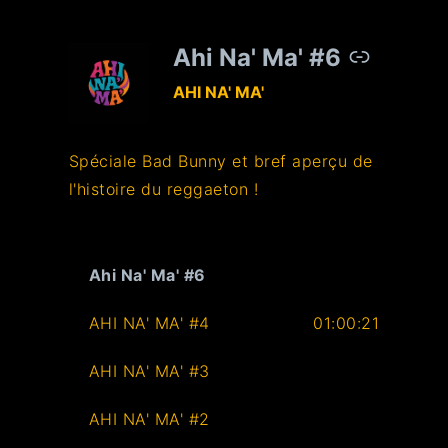
Ahi Na' Ma' #6
–
AHI NA' MA'
Spéciale Bad Bunny et bref aperçu de
l'histoire du reggaeton !
Ahi Na' Ma' #6
AHI NA' MA' #4
01:00:21
AHI NA' MA' #3
AHI NA' MA' #2