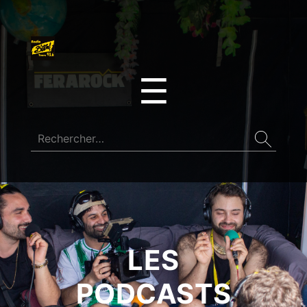
☰
LES
PODCASTS