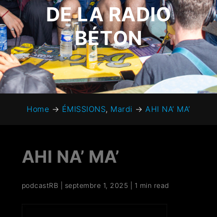
DE LA RADIO
BÉTON
Home
→
ÉMISSIONS
,
Mardi
→
AHI NA’ MA’
AHI NA’ MA’
podcastRB
|
septembre 1, 2025
|
1 min read