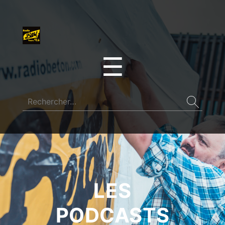
☰
LES
PODCASTS