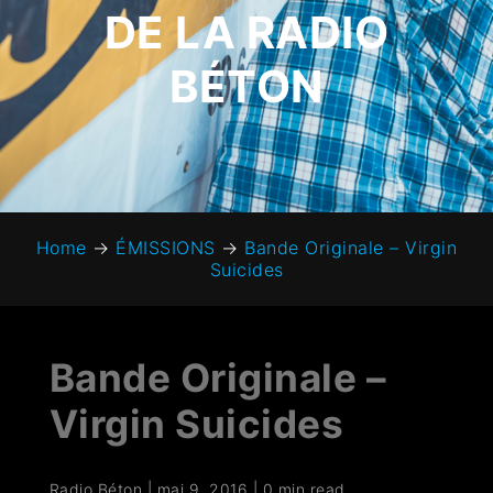
DE LA RADIO
BÉTON
Home
→
ÉMISSIONS
→
Bande Originale – Virgin
Suicides
Bande Originale –
Virgin Suicides
Radio Béton
|
mai 9, 2016
|
0 min read